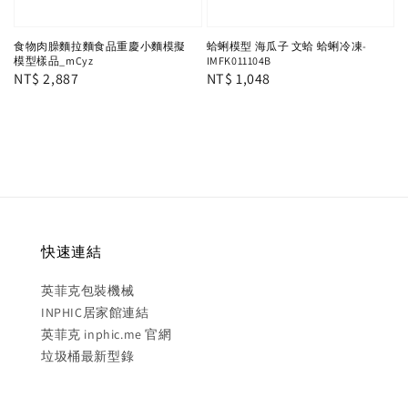
食物肉臊麵拉麵食品重慶小麵模擬
蛤蜊模型 海瓜子 文蛤 蛤蜊冷凍-
模型樣品_mCyz
IMFK011104B
Regular
NT$ 2,887
Regular
NT$ 1,048
price
price
快速連結
英菲克包裝機械
INPHIC居家館連結
英菲克 inphic.me 官網
垃圾桶最新型錄