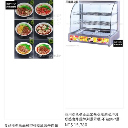
商用保溫櫃食品加熱保溫箱蛋塔漢
堡熟食炸雞陳列展示櫃-不鏽鋼-2層
Regular
NT$ 15,780
食品模型樣品模型模擬紅燒牛肉麵