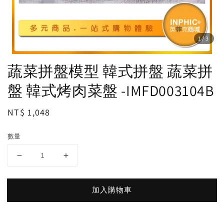
1
/3
蔬菜拼盤模型 韓式拼盤 蔬菜拼
盤 韓式烤肉菜盤 -IMFD003104B
Regular
NT$ 1,048
price
數量
加入購物車