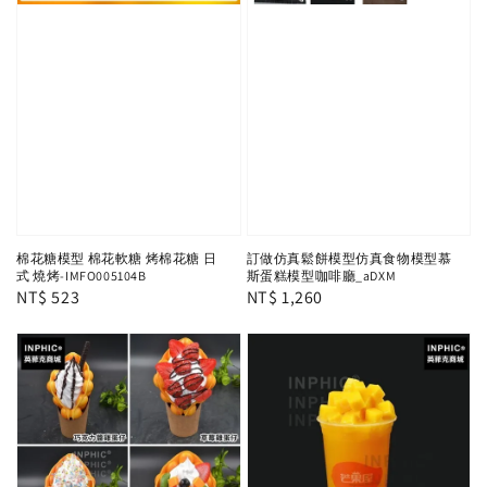
棉花糖模型 棉花軟糖 烤棉花糖 日
訂做仿真鬆餅模型仿真食物模型慕
式 燒烤-IMFO005104B
斯蛋糕模型咖啡廳_aDXM
Regular
NT$ 523
Regular
NT$ 1,260
price
price