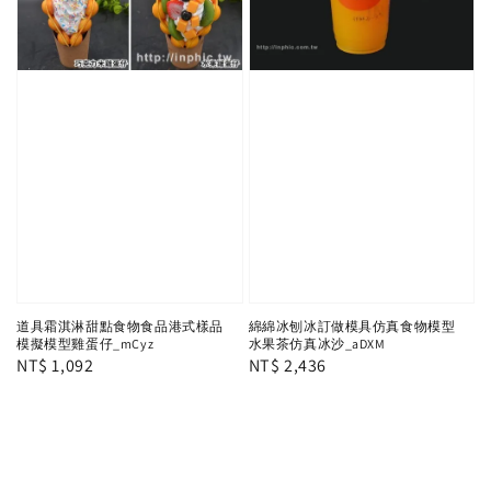
道具霜淇淋甜點食物食品港式樣品
綿綿冰刨冰訂做模具仿真食物模型
模擬模型雞蛋仔_mCyz
水果茶仿真冰沙_aDXM
Regular
NT$ 1,092
Regular
NT$ 2,436
price
price