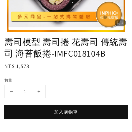
1
/1
壽司模型 壽司捲 花壽司 傳統壽
司 海苔飯捲-IMFC018104B
Regular
NT$ 1,573
price
數量
加入購物車