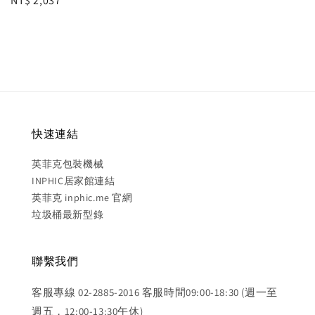
Regular
NT$ 2,037
price
快速連結
英菲克包裝機械
INPHIC居家館連結
英菲克 inphic.me 官網
垃圾桶最新型錄
聯繫我們
客服專線 02-2885-2016 客服時間09:00-18:30 (週一至
週五，12:00-13:30午休)