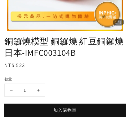
1
/1
銅鑼燒模型 銅鑼燒 紅豆銅鑼燒
日本-IMFC003104B
Regular
NT$ 523
price
數量
加入購物車