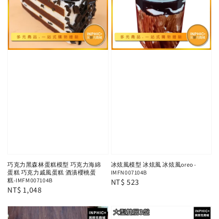
巧克力黑森林蛋糕模型 巧克力海綿
冰炫風模型 冰炫風 冰炫風oreo -
蛋糕 巧克力戚風蛋糕 酒漬櫻桃蛋
IMFN007104B
糕-IMFM007104B
Regular
NT$ 523
Regular
NT$ 1,048
price
price