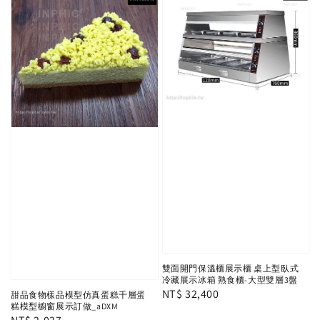
雙面開門保溫櫃展示櫃 桌上型臥式
冷藏展示冰箱 熟食櫃-大型雙層3盤
Regular
NT$ 32,400
甜品食物樣品模型仿真蛋糕千層蛋
糕模型櫥窗展示訂做_aDXM
price