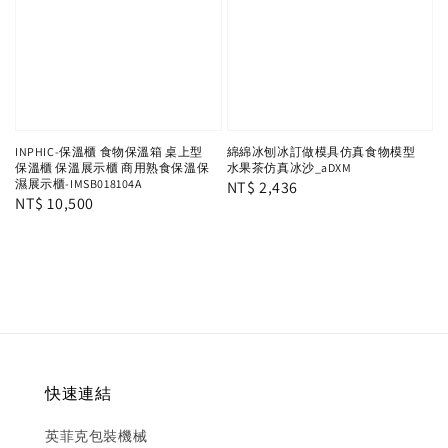
INPHIC-保溫櫃 食物保溫箱 桌上型
綿綿冰刨冰訂做模具仿真食物模型
保溫櫃 保溫展示櫃 商用熟食保溫保
水果茶仿真冰沙_aDXM
濕展示櫃-IMSB018104A
Regular
NT$ 2,436
Regular
NT$ 10,500
price
price
快速連結
英菲克包裝機械