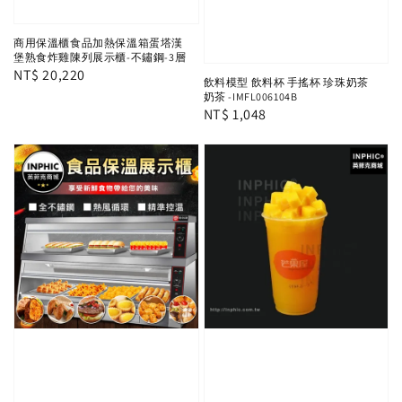
商用保溫櫃食品加熱保溫箱蛋塔漢
堡熟食炸雞陳列展示櫃-不鏽鋼-3層
Regular
NT$ 20,220
飲料模型 飲料杯 手搖杯 珍珠奶茶
price
奶茶 -IMFL006104B
Regular
NT$ 1,048
price