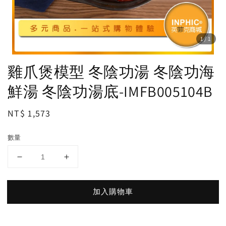
1
/1
雞爪煲模型 冬陰功湯 冬陰功海
鮮湯 冬陰功湯底-IMFB005104B
Regular
NT$ 1,573
price
數量
加入購物車