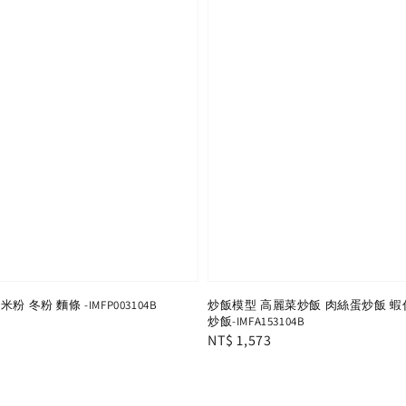
 冬粉 麵條 -IMFP003104B
炒飯模型 高麗菜炒飯 肉絲蛋炒飯 蝦
炒飯-IMFA153104B
Regular
NT$ 1,573
price