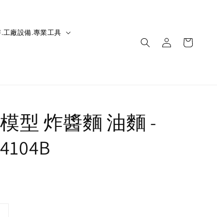
.工廠設備.專業工具
模型 炸醬麵 油麵 -
14104B