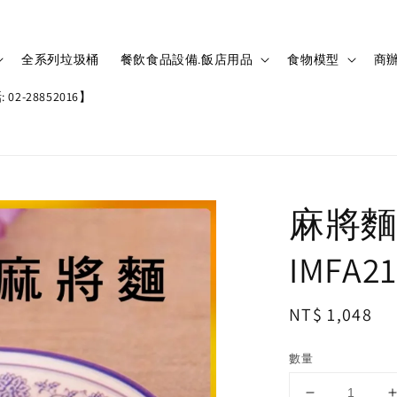
全系列垃圾桶
餐飲食品設備.飯店用品
食物模型
商辦
02-28852016】
麻將麵
IMFA2
Regular
NT$ 1,048
price
數量