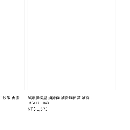
仁炒飯 香腸
滷雞腿模型 滷雞肉 滷雞腿便當 滷肉 -
IMFA171104B
Regular
NT$ 1,573
price