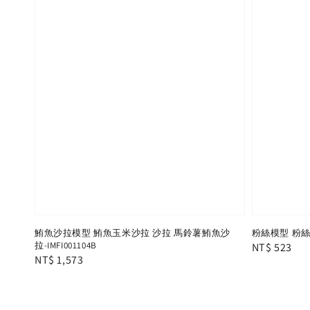
鮪魚沙拉模型 鮪魚玉米沙拉 沙拉 馬鈴薯鮪魚沙
粉絲模型 粉絲米粉
拉-IMFI001104B
Regular
NT$ 523
Regular
NT$ 1,573
price
price