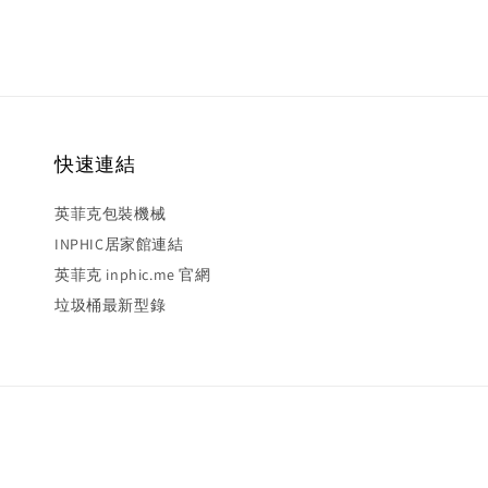
快速連結
英菲克包裝機械
INPHIC居家館連結
英菲克 inphic.me 官網
垃圾桶最新型錄