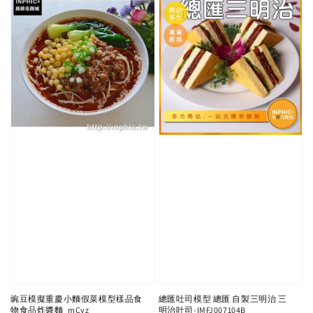
豌豆模擬重慶小麵假菜模型樣品食
總匯吐司模型 總匯 自製三明治 三
物食品炸醬麵_mCyz
明治吐司-IMFJ007104B