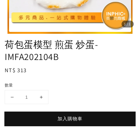
1
/1
荷包蛋模型 煎蛋 炒蛋-
IMFA202104B
Regular
NT$ 313
price
數量
加入購物車