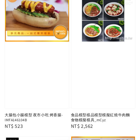
大腸包小腸模型 夜市小吃 烤香腸-
食品模型樣品模型模擬紅燒牛肉麵
IMFA146104B
食物模擬模具_mCyz
Regular
NT$ 523
Regular
NT$ 2,562
price
price