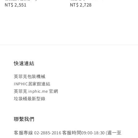
Regular
NT$ 2,551
Regular
NT$ 2,728
price
price
快速連結
英菲克包裝機械
INPHIC居家館連結
英菲克 inphic.me 官網
垃圾桶最新型錄
聯繫我們
客服專線 02-2885-2016 客服時間09:00-18:30 (週一至