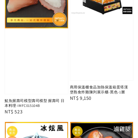
商用保溫櫃食品加熱保溫箱蛋塔漢
堡熟食炸雞陳列展示櫃-黑色-1層
Regular
NT$ 9,150
魷魚握壽司模型壽司模型 握壽司 日
price
本料理-IMFC015104B
Regular
NT$ 523
price