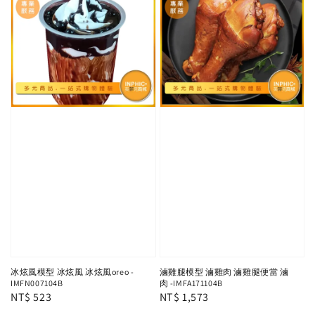
冰炫風模型 冰炫風 冰炫風oreo -
滷雞腿模型 滷雞肉 滷雞腿便當 滷
IMFN007104B
肉 -IMFA171104B
Regular
NT$ 523
Regular
NT$ 1,573
price
price