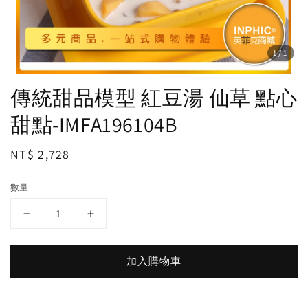
1
/1
傳統甜品模型 紅豆湯 仙草 點心
甜點-IMFA196104B
Regular
NT$ 2,728
price
數量
加入購物車