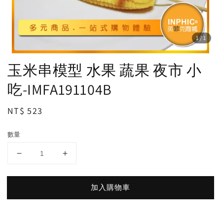
1
/1
玉米串模型 水果 蔬果 夜市 小
吃-IMFA191104B
Regular
NT$ 523
price
數量
加入購物車