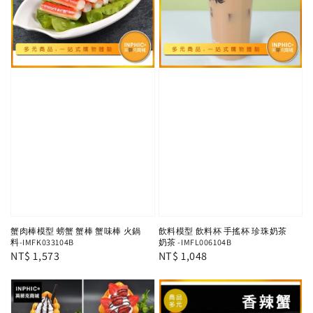
蟹肉棒模型 螃蟹 蟹棒 蟹味棒 火鍋
飲料模型 飲料杯 手搖杯 珍珠奶茶
料-IMFK033104B
奶茶 -IMFL006104B
Regular
NT$ 1,573
Regular
NT$ 1,048
price
price