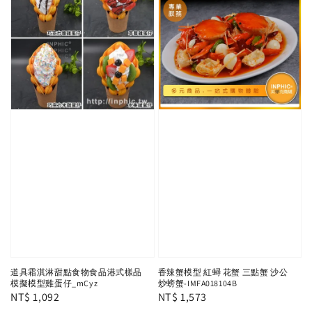
道具霜淇淋甜點食物食品港式樣品
香辣蟹模型 紅蟳 花蟹 三點蟹 沙公
模擬模型雞蛋仔_mCyz
炒螃蟹-IMFA018104B
Regular
NT$ 1,092
Regular
NT$ 1,573