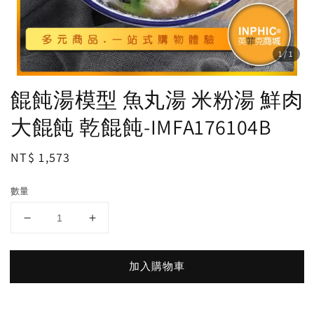
1
/1
餛飩湯模型 魚丸湯 米粉湯 鮮肉
大餛飩 乾餛飩-IMFA176104B
Regular
NT$ 1,573
price
數量
加入購物車