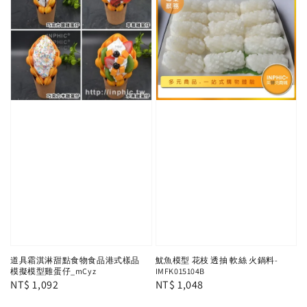
道具霜淇淋甜點食物食品港式樣品
魷魚模型 花枝 透抽 軟絲 火鍋料-
模擬模型雞蛋仔_mCyz
IMFK015104B
Regular
NT$ 1,092
Regular
NT$ 1,048
price
price