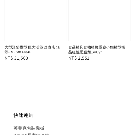
大型漢堡模型 巨大漢堡 速食店 漢
食品模具食物模擬重慶小麵模型樣
堡-IMFG014104B
品紅燒肥腸麵_mCyz
Regular
NT$ 31,500
Regular
NT$ 2,551
price
price
快速連結
英菲克包裝機械