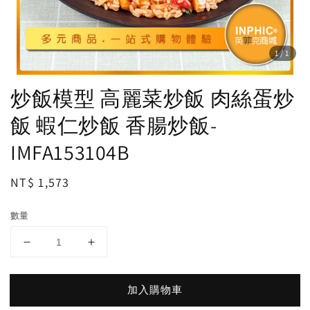
1
/1
炒飯模型 高麗菜炒飯 肉絲蛋炒
飯 蝦仁炒飯 香腸炒飯-
IMFA153104B
Regular
NT$ 1,573
price
數量
加入購物車