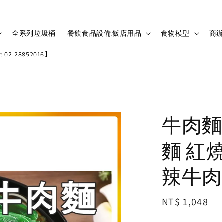
全系列垃圾桶
餐飲食品設備.飯店用品
食物模型
商辦
02-28852016】
牛肉麵
麵 紅
辣牛肉麵
Regular
NT$ 1,048
price