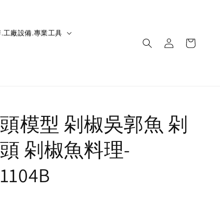
.工廠設備.專業工具
頭模型 剁椒吳郭魚 剁
頭 剁椒魚料理-
21104B