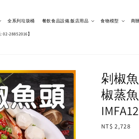
全系列垃圾桶
餐飲食品設備.飯店用品
食物模型
商辦
02-28852016】
剁椒魚
椒蒸魚
IMFA1
Regular
NT$ 2,728
price