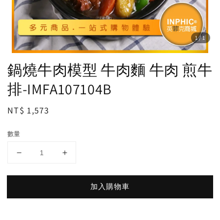
1
/1
鍋燒牛肉模型 牛肉麵 牛肉 煎牛
排-IMFA107104B
Regular
NT$ 1,573
price
數量
加入購物車