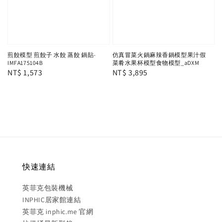
煎餃模型 煎餃子 水餃 蒸餃 鍋貼-
仿真冒菜火鍋麻辣香鍋模型果汁假
IMFA175104B
菜肴水果杯模型食物模型_aDXM
Regular
NT$ 1,573
Regular
NT$ 3,895
price
price
快速連結
英菲克包裝機械
INPHIC居家館連結
英菲克 inphic.me 官網