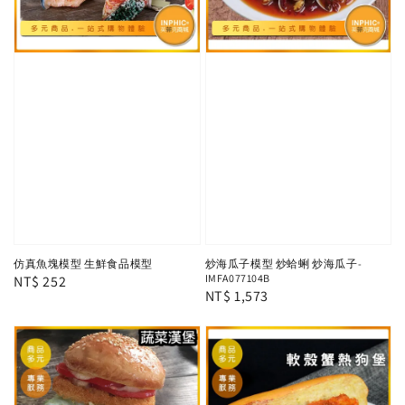
仿真魚塊模型 生鮮食品模型
炒海瓜子模型 炒蛤蜊 炒海瓜子-
IMFA077104B
Regular
NT$ 252
Regular
NT$ 1,573
price
price