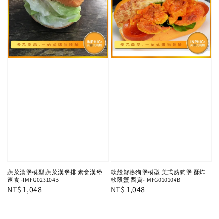
蔬菜漢堡模型 蔬菜漢堡排 素食漢堡
軟殼蟹熱狗堡模型 美式熱狗堡 酥炸
速食 -IMFG023104B
軟殼蟹 西貢-IMFG010104B
Regular
NT$ 1,048
Regular
NT$ 1,048
price
price