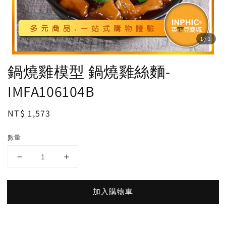
1
/1
鍋燒雞模型 鍋燒雞絲麵-
IMFA106104B
Regular
NT$ 1,573
price
數量
加入購物車