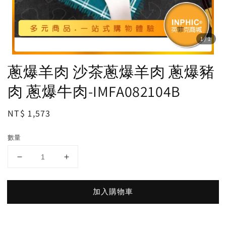
1
/1
蔥爆羊肉 沙茶蔥爆羊肉 蔥爆豬
肉 蔥爆牛肉-IMFA082104B
Regular
NT$ 1,573
price
數量
加入購物車