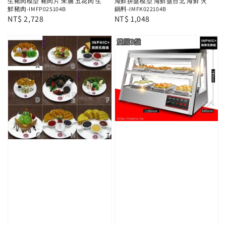
生豬肉模型 豬肉片 朱腩 五花肉 生
海鮮拼盤模型 海鮮盤台北 海鮮 火
鮮豬肉-IMFP025104B
鍋料-IMFK022104B
Regular
NT$ 2,728
Regular
NT$ 1,048
price
price