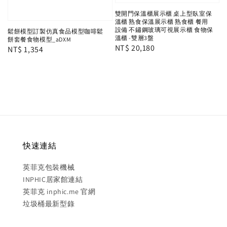
雙開門保溫櫃展示櫃 桌上型臥室保
溫櫃 熟食保溫展示櫃 熟食櫃 餐用
設備 不鏽鋼玻璃可視展示櫃 食物保
鬆餅模型訂製仿真食品模型咖啡鬆
溫櫃 -雙層3盤
餅套餐食物模型_aDXM
Regular
NT$ 20,180
Regular
NT$ 1,354
price
price
快速連結
英菲克包裝機械
INPHIC居家館連結
英菲克 inphic.me 官網
垃圾桶最新型錄