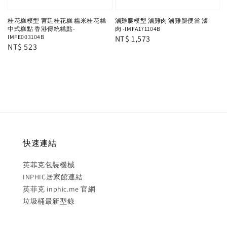
桂花糕模型 宮廷桂花糕 糯米桂花糕
滷雞腿模型 滷雞肉 滷雞腿便當 滷
中式糕點 香港傳統糕點-
肉 -IMFA171104B
IMFE003104B
Regular
NT$ 1,573
Regular
NT$ 523
price
price
快速連結
英菲克包裝機械
INPHIC居家館連結
英菲克 inphic.me 官網
垃圾桶最新型錄