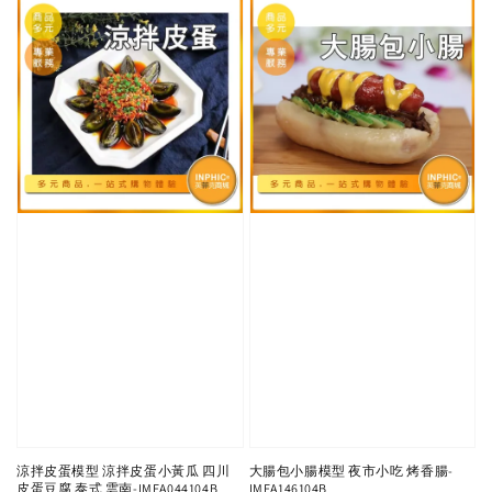
涼拌皮蛋模型 涼拌皮蛋小黃瓜 四川
大腸包小腸模型 夜市小吃 烤香腸-
皮蛋豆腐 泰式 雲南-IMFA044104B
IMFA146104B