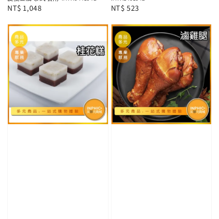
Regular
NT$ 1,048
Regular
NT$ 523
price
price