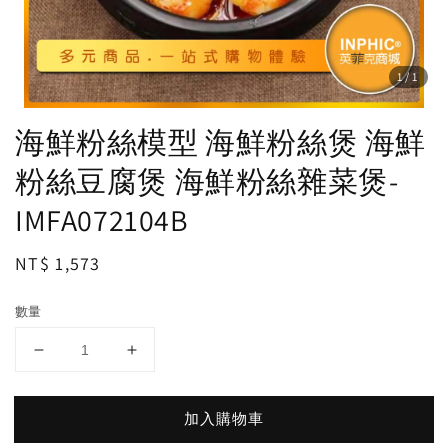
1
/1
海鮮粉絲模型 海鮮粉絲煲 海鮮
粉絲豆腐煲 海鮮粉絲雜菜煲-
IMFA072104B
Regular
NT$ 1,573
price
數量
加入購物車