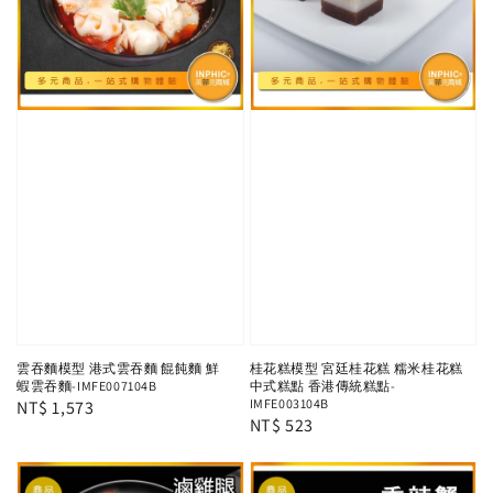
雲吞麵模型 港式雲吞麵 餛飩麵 鮮
桂花糕模型 宮廷桂花糕 糯米桂花糕
蝦雲吞麵-IMFE007104B
中式糕點 香港傳統糕點-
IMFE003104B
Regular
NT$ 1,573
Regular
NT$ 523
price
price