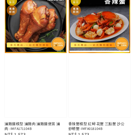
滷雞腿模型 滷雞肉 滷雞腿便當 滷
香辣蟹模型 紅蟳 花蟹 三點蟹 沙公
肉 -IMFA171104B
炒螃蟹-IMFA018104B
Regular
NT$ 1,573
Regular
NT$ 1,573