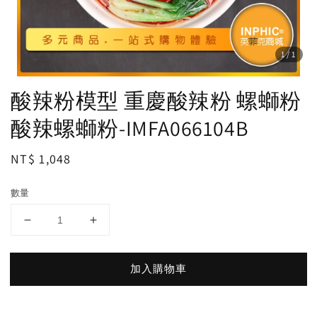
1
/1
酸辣粉模型 重慶酸辣粉 螺螄粉
酸辣螺螄粉-IMFA066104B
Regular
NT$ 1,048
price
數量
加入購物車