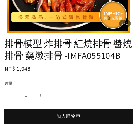
1
/1
排骨模型 炸排骨 紅燒排骨 醬燒
排骨 藥燉排骨 -IMFA055104B
Regular
NT$ 1,048
price
數量
加入購物車