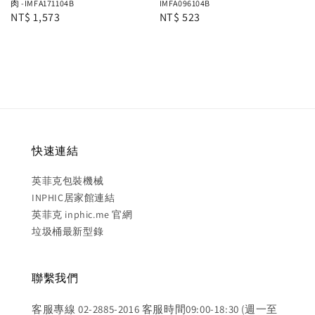
肉 -IMFA171104B
IMFA096104B
Regular
NT$ 1,573
Regular
NT$ 523
price
price
快速連結
英菲克包裝機械
INPHIC居家館連結
英菲克 inphic.me 官網
垃圾桶最新型錄
聯繫我們
客服專線 02-2885-2016 客服時間09:00-18:30 (週一至