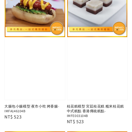
大腸包小腸模型 夜市小吃 烤香腸-
桂花糕模型 宮廷桂花糕 糯米桂花糕
IMFA146104B
中式糕點 香港傳統糕點-
IMFE003104B
Regular
NT$ 523
Regular
NT$ 523
price
price