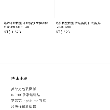
熱炒海鮮模型 海鮮熱炒 生猛海鮮
蒸蛋模型模型 香菇蒸蛋 日式蒸蛋-
水產-IMFA029104B
IMFA096104B
Regular
NT$ 1,573
Regular
NT$ 523
price
price
快速連結
英菲克包裝機械
INPHIC居家館連結
英菲克 inphic.me 官網
垃圾桶最新型錄