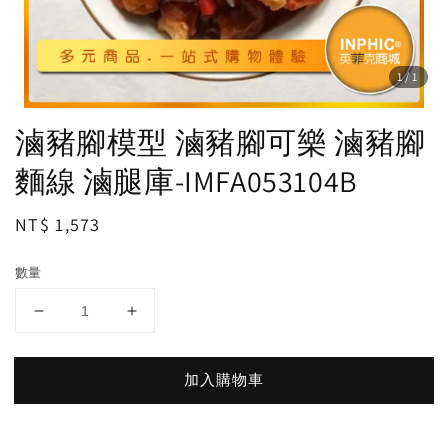
1
/1
滷豬腳模型 滷豬腳可樂 滷豬腳
麵線 滷腿庫-IMFA053104B
Regular
NT$ 1,573
price
數量
加入購物車