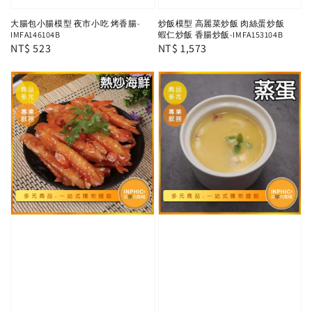
大腸包小腸模型 夜市小吃 烤香腸-
炒飯模型 高麗菜炒飯 肉絲蛋炒飯
IMFA146104B
蝦仁炒飯 香腸炒飯-IMFA153104B
Regular
NT$ 523
Regular
NT$ 1,573
price
price