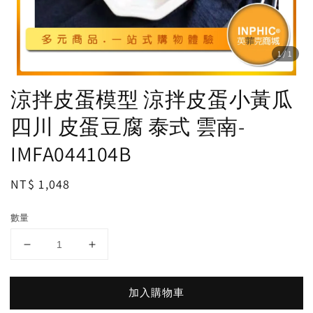
1
/1
涼拌皮蛋模型 涼拌皮蛋小黃瓜
四川 皮蛋豆腐 泰式 雲南-
IMFA044104B
Regular
NT$ 1,048
price
數量
加入購物車