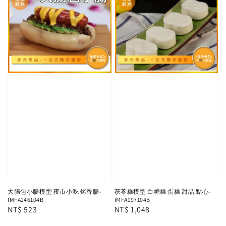
大腸包小腸模型 夜市小吃 烤香腸-
茯苓糕模型 白糖糕 蛋糕 甜品 點心-
IMFA146104B
IMFA197104B
Regular
NT$ 523
Regular
NT$ 1,048
price
price