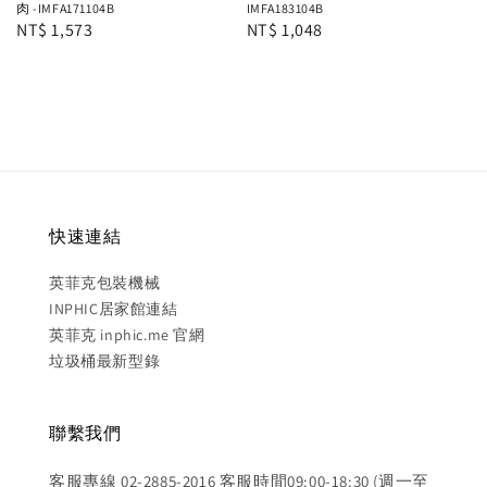
肉 -IMFA171104B
IMFA183104B
Regular
NT$ 1,573
Regular
NT$ 1,048
price
price
快速連結
英菲克包裝機械
INPHIC居家館連結
英菲克 inphic.me 官網
垃圾桶最新型錄
聯繫我們
客服專線 02-2885-2016 客服時間09:00-18:30 (週一至