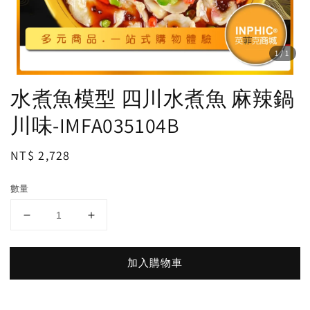
1
/1
水煮魚模型 四川水煮魚 麻辣鍋
川味-IMFA035104B
Regular
NT$ 2,728
price
數量
加入購物車