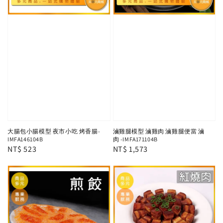
大腸包小腸模型 夜市小吃 烤香腸-
滷雞腿模型 滷雞肉 滷雞腿便當 滷
IMFA146104B
肉 -IMFA171104B
Regular
NT$ 523
Regular
NT$ 1,573
price
price