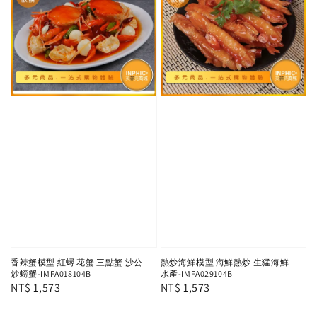
香辣蟹模型 紅蟳 花蟹 三點蟹 沙公
熱炒海鮮模型 海鮮熱炒 生猛海鮮
炒螃蟹-IMFA018104B
水產-IMFA029104B
Regular
NT$ 1,573
Regular
NT$ 1,573
price
price