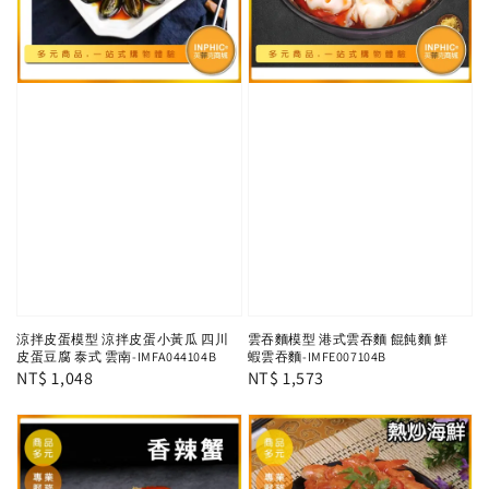
涼拌皮蛋模型 涼拌皮蛋小黃瓜 四川
雲吞麵模型 港式雲吞麵 餛飩麵 鮮
皮蛋豆腐 泰式 雲南-IMFA044104B
蝦雲吞麵-IMFE007104B
Regular
NT$ 1,048
Regular
NT$ 1,573
price
price