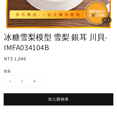
1
/1
冰糖雪梨模型 雪梨 銀耳 川貝-
IMFA034104B
Regular
NT$ 1,048
price
數量
加入購物車