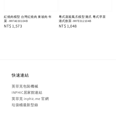
紅燒肉模型 台灣紅燒肉 東坡肉 年
粵式蒸籠鳳爪模型 雞爪 粵式早茶
菜 -IMFA030104B
港式飲茶-IMFE012104B
Regular
NT$ 1,573
Regular
NT$ 1,048
price
price
快速連結
英菲克包裝機械
INPHIC居家館連結
英菲克 inphic.me 官網
垃圾桶最新型錄