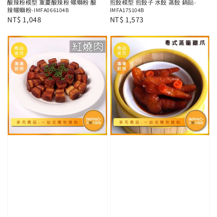
酸辣粉模型 重慶酸辣粉 螺螄粉 酸
煎餃模型 煎餃子 水餃 蒸餃 鍋貼-
辣螺螄粉-IMFA066104B
IMFA175104B
Regular
NT$ 1,048
Regular
NT$ 1,573
price
price