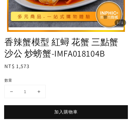
1
/1
香辣蟹模型 紅蟳 花蟹 三點蟹
沙公 炒螃蟹-IMFA018104B
Regular
NT$ 1,573
price
數量
加入購物車