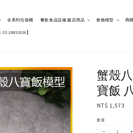
全系列垃圾桶
餐飲食品設備.飯店用品
食物模型
商辦
02-28852016】
蟹殼八
寶飯 八寶
Regular
NT$ 1,573
price
數量