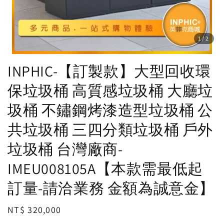
1
/2
INPHIC-【訂製款】大型回收環
保垃圾桶 高質感垃圾桶 大廳垃
圾桶 不鏽鋼烤漆造型垃圾桶 公
共垃圾桶 三四分類垃圾桶 戶外
垃圾桶 台灣廠商-
IMEU008105A【本款需最低起
訂量-請洽業務 金額為誠意金】
Regular
NT$ 320,000
price