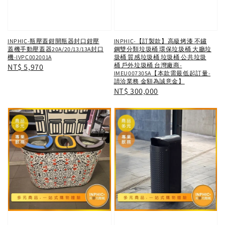
INPHIC-瓶壓蓋鉗開瓶器封口鉗壓
INPHIC-【訂製款】高級烤漆 不鏽
蓋機手動壓蓋器20A/20/13/13A封口
鋼雙分類垃圾桶 環保垃圾桶 大廳垃
機-IVPC002001A
圾桶 質感垃圾桶 垃圾桶 公共垃圾
桶 戶外垃圾桶 台灣廠商-
Regular
NT$ 5,970
IMEU007305A【本款需最低起訂量-
price
請洽業務 金額為誠意金】
Regular
NT$ 300,000
price