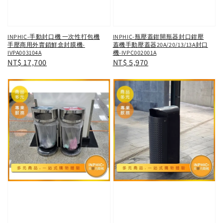
INPHIC-手動封口機 一次性打包機
INPHIC-瓶壓蓋鉗開瓶器封口鉗壓
手壓商用外賣鎖鮮盒封膜機-
蓋機手動壓蓋器20A/20/13/13A封口
IVPA003104A
機-IVPC002001A
Regular
NT$ 17,700
Regular
NT$ 5,970
price
price