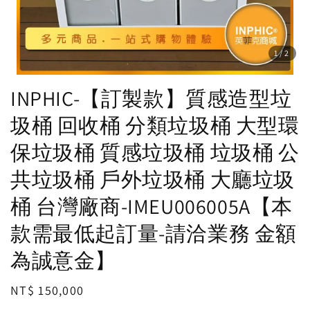
1
/2
INPHIC-【訂製款】質感造型垃
圾桶 回收桶 分類垃圾桶 大型環
保垃圾桶 質感垃圾桶 垃圾桶 公
共垃圾桶 戶外垃圾桶 大廳垃圾
桶 台灣廠商-IMEU006005A【本
款需最低起訂量-請洽業務 金額
為誠意金】
Regular
NT$ 150,000
price