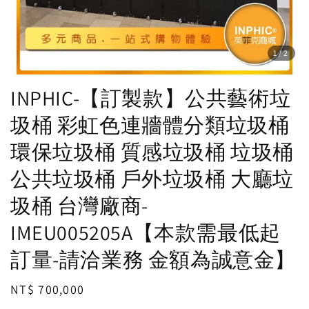
1
/2
INPHIC-【訂製款】公共藝術垃
圾桶 彩虹色連牆體分類垃圾桶
環保垃圾桶 質感垃圾桶 垃圾桶
公共垃圾桶 戶外垃圾桶 大廳垃
圾桶 台灣廠商-
IMEU005205A【本款需最低起
訂量-請洽業務 金額為誠意金】
Regular
NT$ 700,000
price