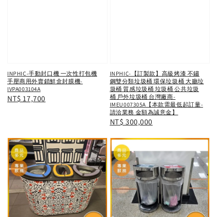
INPHIC-手動封口機 一次性打包機
INPHIC-【訂製款】高級烤漆 不鏽
手壓商用外賣鎖鮮盒封膜機-
鋼雙分類垃圾桶 環保垃圾桶 大廳垃
IVPA003104A
圾桶 質感垃圾桶 垃圾桶 公共垃圾
桶 戶外垃圾桶 台灣廠商-
Regular
NT$ 17,700
IMEU007305A【本款需最低起訂量-
price
請洽業務 金額為誠意金】
Regular
NT$ 300,000
price