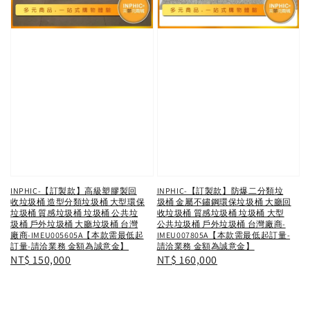
INPHIC-【訂製款】高級塑膠製回
INPHIC-【訂製款】防爆二分類垃
收垃圾桶 造型分類垃圾桶 大型環保
圾桶 金屬不鏽鋼環保垃圾桶 大廳回
垃圾桶 質感垃圾桶 垃圾桶 公共垃
收垃圾桶 質感垃圾桶 垃圾桶 大型
圾桶 戶外垃圾桶 大廳垃圾桶 台灣
公共垃圾桶 戶外垃圾桶 台灣廠商-
廠商-IMEU005605A【本款需最低起
IMEU007805A【本款需最低起訂量-
訂量-請洽業務 金額為誠意金】
請洽業務 金額為誠意金】
Regular
NT$ 150,000
Regular
NT$ 160,000
price
price