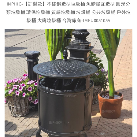
INPHIC-【訂製款】不鏽鋼造型垃圾桶 魚鱗屋瓦造型 圓形分
類垃圾桶 環保垃圾桶 質感垃圾桶 垃圾桶 公共垃圾桶 戶外垃
圾桶 大廳垃圾桶 台灣廠商-IMEU005105A