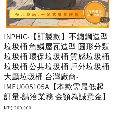
1
/2
INPHIC-【訂製款】不鏽鋼造型
垃圾桶 魚鱗屋瓦造型 圓形分類
垃圾桶 環保垃圾桶 質感垃圾桶
垃圾桶 公共垃圾桶 戶外垃圾桶
大廳垃圾桶 台灣廠商-
IMEU005105A【本款需最低起
訂量-請洽業務 金額為誠意金】
Regular
NT$ 200,000
price