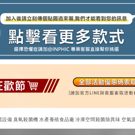
菌設備 臭氧殺菌機 水產養殖食品廠 冷庫空間殺菌除異味 空氣源10g