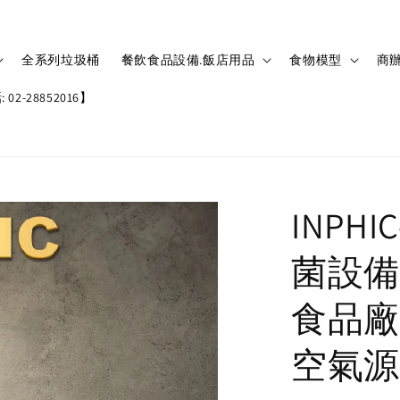
全系列垃圾桶
餐飲食品設備.飯店用品
食物模型
商辦
02-28852016】
INPH
菌設備
食品廠
空氣源