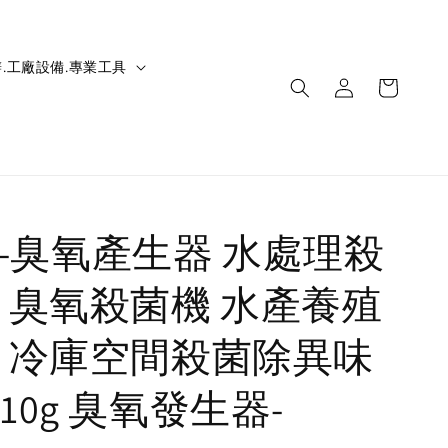
.工廠設備.專業工具
IC-臭氧產生器 水處理殺
 臭氧殺菌機 水產養殖
 冷庫空間殺菌除異味
10g 臭氧發生器-