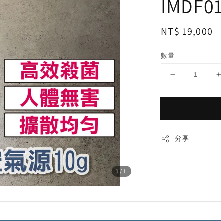
IMDF0
Regular
NT$ 19,000
price
數量
分享
1
/1