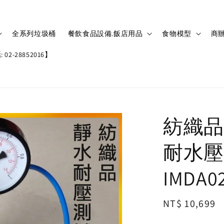
全系列垃圾桶
餐飲食品設備.飯店用品
食物模型
商辦
02-28852016】
紡織品
耐水壓
IMDA0
Regular
NT$ 10,699
price