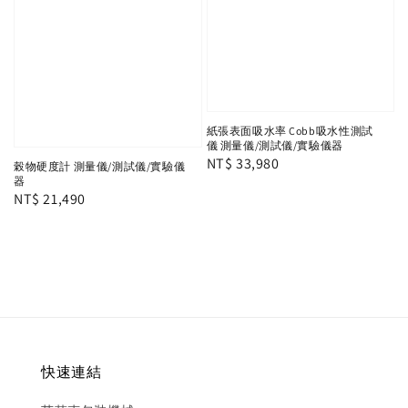
紙張表面吸水率 Cobb吸水性測試
儀 測量儀/測試儀/實驗儀器
Regular
NT$ 33,980
榖物硬度計 測量儀/測試儀/實驗儀
器
price
Regular
NT$ 21,490
price
快速連結