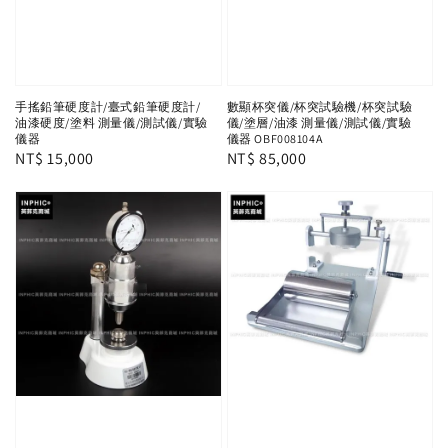
手搖鉛筆硬度計/臺式鉛筆硬度計/
數顯杯突儀/杯突試驗機/杯突試驗
油漆硬度/塗料 測量儀/測試儀/實驗
儀/塗層/油漆 測量儀/測試儀/實驗
儀器
儀器 OBF008104A
Regular
NT$ 15,000
Regular
NT$ 85,000
price
price