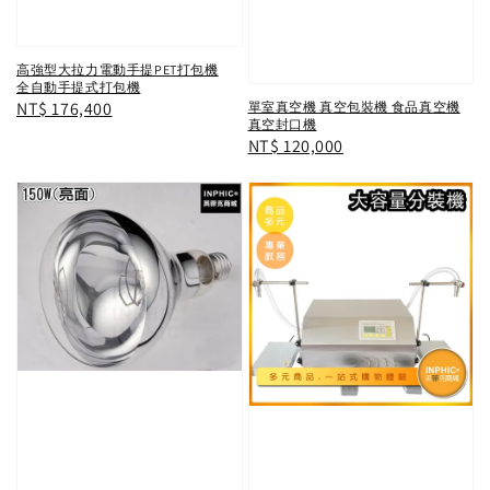
高強型大拉力電動手提PET打包機
全自動手提式打包機
Regular
NT$ 176,400
單室真空機 真空包裝機 食品真空機
真空封口機
price
Regular
NT$ 120,000
price