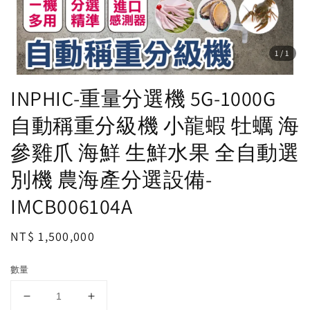
1
/1
INPHIC-重量分選機 5G-1000G
自動稱重分級機 小龍蝦 牡蠣 海
參雞爪 海鮮 生鮮水果 全自動選
別機 農海產分選設備-
IMCB006104A
Regular
NT$ 1,500,000
price
數量