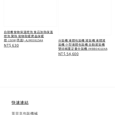
自助餐食物保溫燈泡 食品加熱保溫
燈泡 聚熱 寵物取暖爬蟲保暖
燈-150W(亮面)-AJM0061S4A
分裝機 液體包裝機 灌裝機 液體灌
裝機 小型液體包裝機 自動灌裝機
Regular
NT$ 630
雙頭稱重定量分裝機-IMBB043104A
price
Regular
NT$ 54,600
price
快速連結
英菲克包裝機械