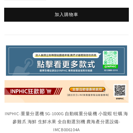
加入購物車
INPHIC-重量分選機 5G-1000G 自動稱重分級機 小龍蝦 牡蠣 海
參雞爪 海鮮 生鮮水果 全自動選別機 農海產分選設備-
IMCB006104A