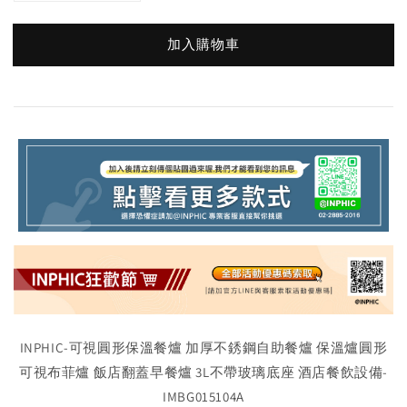
加入購物車
INPHIC-可視圓形保溫餐爐 加厚不銹鋼自助餐爐 保溫爐圓形
可視布菲爐 飯店翻蓋早餐爐 3L不帶玻璃底座 酒店餐飲設備-
IMBG015104A