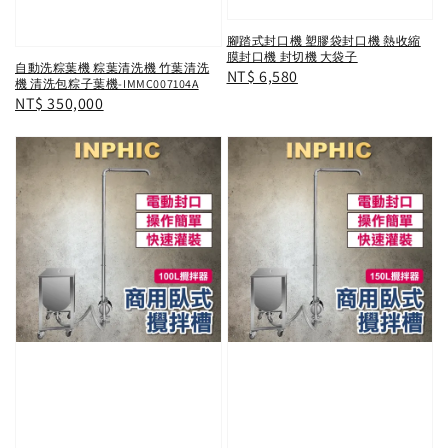
腳踏式封口機 塑膠袋封口機 熱收縮
膜封口機 封切機 大袋子
自動洗粽葉機 粽葉清洗機 竹葉清洗
Regular
NT$ 6,580
機 清洗包粽子葉機-IMMC007104A
price
Regular
NT$ 350,000
price