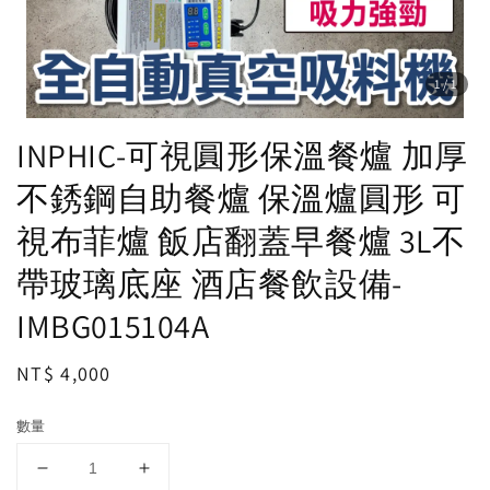
1
/1
INPHIC-可視圓形保溫餐爐 加厚
不銹鋼自助餐爐 保溫爐圓形 可
視布菲爐 飯店翻蓋早餐爐 3L不
帶玻璃底座 酒店餐飲設備-
IMBG015104A
Regular
NT$ 4,000
price
數量