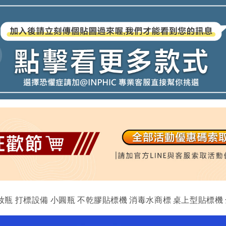
化妝瓶 打標設備 小圓瓶 不乾膠貼標機 消毒水商標 桌上型貼標機 全自