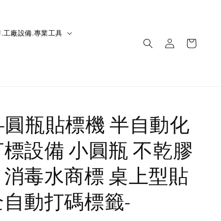
.工廠設備.專業工具
IC-圓瓶貼標機 半自動化
打標設備 小圓瓶 不乾膠
 消毒水商標 桌上型貼
全自動打碼標籤-