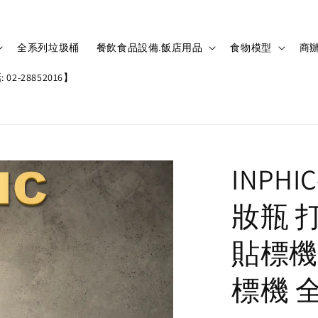
全系列垃圾桶
餐飲食品設備.飯店用品
食物模型
商辦
02-28852016】
INPH
妝瓶 
貼標機
標機 