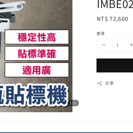
IMBE0
Regular
NT$ 72,600
price
數量
分享
1
/1