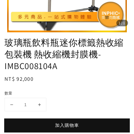
1
/1
玻璃瓶飲料瓶迷你標籤熱收縮
包裝機 熱收縮機封膜機-
IMBC008104A
Regular
NT$ 92,000
price
數量
加入購物車