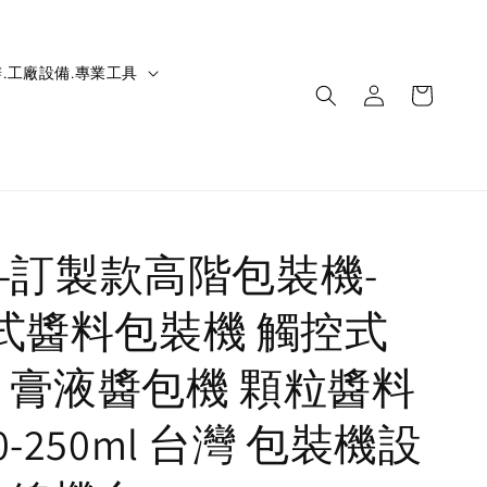
.工廠設備.專業工具
IC-訂製款高階包裝機-
立式醬料包裝機 觸控式
 膏液醬包機 顆粒醬料
0-250ml 台灣 包裝機設