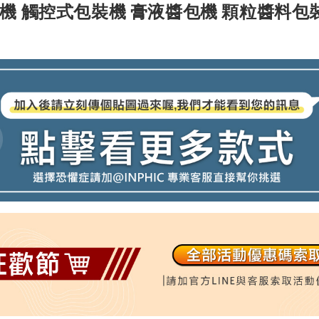
 觸控式包裝機 膏液醬包機 顆粒醬料包裝 5