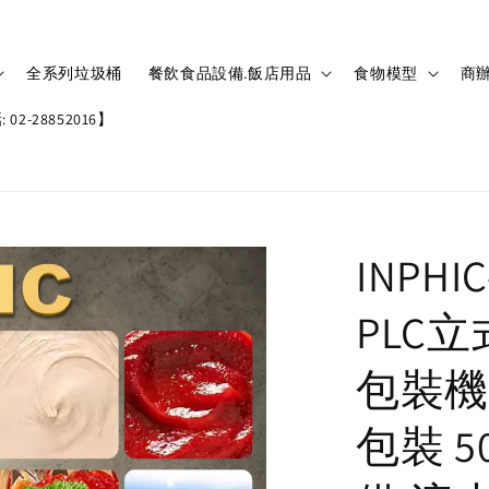
全系列垃圾桶
餐飲食品設備.飯店用品
食物模型
商辦
02-28852016】
INPH
PLC
包裝機
包裝 5