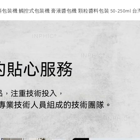
料包裝機 觸控式包裝機 膏液醬包機 顆粒醬料包裝 50-250ml 台灣