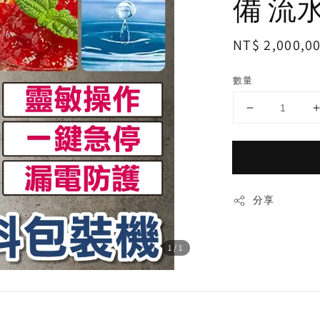
備 流水
Regular
NT$ 2,000,0
price
數量
分享
1
/1