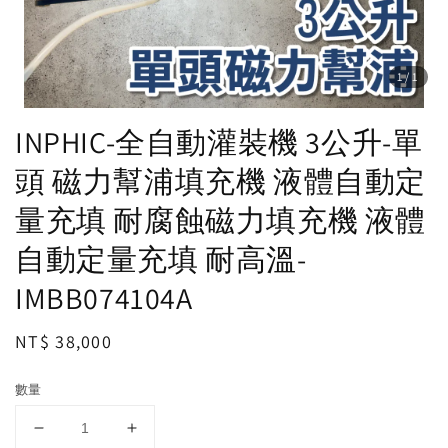
1
/1
INPHIC-全自動灌裝機 3公升-單
頭 磁力幫浦填充機 液體自動定
量充填 耐腐蝕磁力填充機 液體
自動定量充填 耐高溫-
IMBB074104A
Regular
NT$ 38,000
price
數量