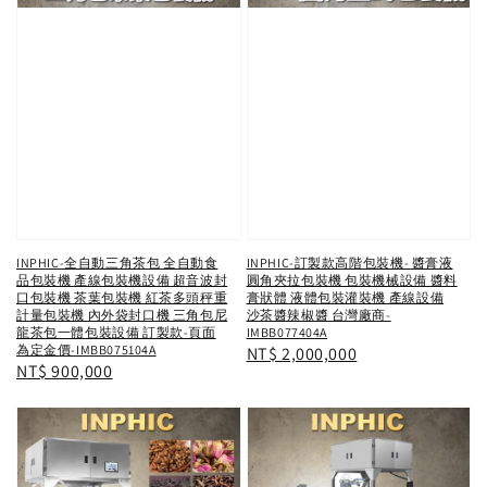
INPHIC-全自動三角茶包 全自動食
INPHIC-訂製款高階包裝機- 醬膏液
品包裝機 產線包裝機設備 超音波封
圓角夾拉包裝機 包裝機械設備 醬料
口包裝機 茶葉包裝機 紅茶多頭秤重
膏狀體 液體包裝灌裝機 產線設備
計量包裝機 內外袋封口機 三角包尼
沙茶醬辣椒醬 台灣廠商-
龍茶包一體包裝設備 訂製款-頁面
IMBB077404A
為定金價-IMBB075104A
Regular
NT$ 2,000,000
Regular
NT$ 900,000
price
price