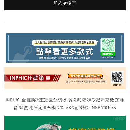
加入購物車
INPHIC-全自動稱重定量分裝機 防滴漏 黏稠液體填充機 芝麻
醬 蜂蜜 稱重定量分裝 20G-8KG 訂製款-IMBB070104A