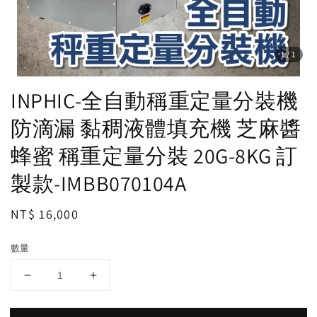
1
/1
INPHIC-全自動稱重定量分裝機
防滴漏 黏稠液體填充機 芝麻醬
蜂蜜 稱重定量分裝 20G-8KG 訂
製款-IMBB070104A
Regular
NT$ 16,000
price
數量