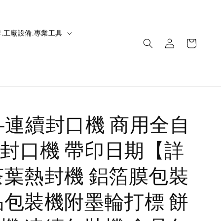
.工廠設備.專業工具
IC-連續封口機 商用全自
封口機 帶印日期【詳
茶葉熱封機 鋁箔膜包裝
品包裝機附墨輪打標 餅