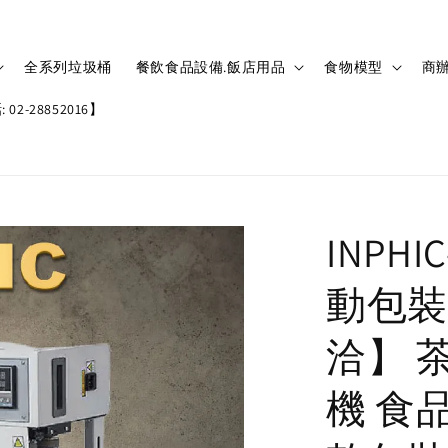
全系列垃圾桶
餐飲食品設備.飯店用品
食物模型
商辦
02-28852016】
INPH
動包裝
洽】 
機 食