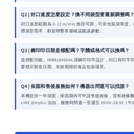
Q2 | 封口速度怎麼設定？換不同袋型要重新調整嗎
封口速度範圍為 0–12 m/min 無段可調，可依包裝袋
體袋型需求，歡迎聯繫客服確認建議參數。
Q3 | 鋼印印日期是標配嗎？字體或格式可以換嗎？
是標配功能。IMBA180604A 採鋼印印字設計，封
要標示製造日期、有效期限的食品包裝場景。
Q4 | 保固和售後服務如何？機器出問題可以找誰？
本機提供一年保固，保固期內可申請售後維修，並有維修團隊及 L
LINE @inphic 洽詢，服務時間週一至週五 09:00–18:30（午休 
想了解更多或確認庫存