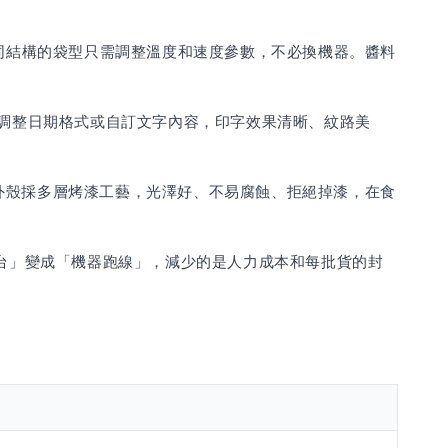
同結構的袋型只需調整溫度和速度參數，不必換機器。醬料
調整日期格式或自訂文字內容，印字效果清晰、紋路美
不掉速；外殼採多層烤漆工藝，光澤好、不易腐蝕、拒絕掉漆，在食
工站台」變成「機器跑線」，減少的是人力成本和每批貨的封