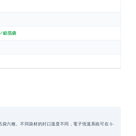
／鋁箔袋
鋁箔袋六種。不同袋材的封口溫度不同，電子恆溫系統可在 0–