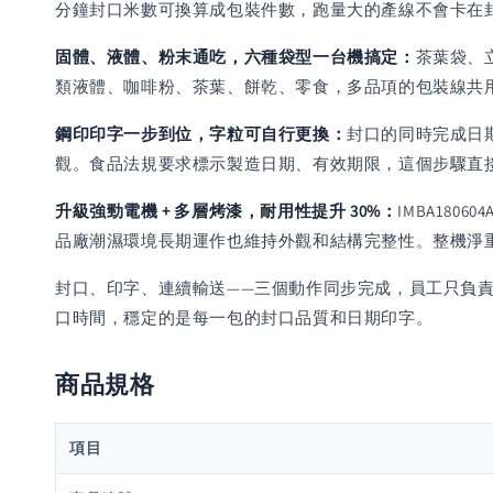
分鐘封口米數可換算成包裝件數，跑量大的產線不會卡在
固體、液體、粉末通吃，六種袋型一台機搞定：
茶葉袋、
類液體、咖啡粉、茶葉、餅乾、零食，多品項的包裝線共
鋼印印字一步到位，字粒可自行更換：
封口的同時完成日
觀。食品法規要求標示製造日期、有效期限，這個步驟直
升級強勁電機 + 多層烤漆，耐用性提升 30%：
IMBA18
品廠潮濕環境長期運作也維持外觀和結構完整性。整機淨重 15
封口、印字、連續輸送——三個動作同步完成，員工只負責送
口時間，穩定的是每一包的封口品質和日期印字。
商品規格
項目