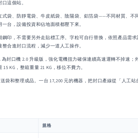
封口這個站。
立式袋、防靜電袋、牛皮紙袋、陰陽袋、鋁箔袋——不同材質、不
用一台，設備投資和佔地面積都壓下來。
期鋼印，不需要另外走貼標工序。字粒可自行替換，依照產品需求
接整合進封口流程，減少一道人工操作。
0604A 為封口機 2.0 升級版，強化電機扭力確保連續高速運轉
 KG，整箱重量 21 KG，移位不費力。
袋和整理成品。一台 17,200 元的機器，把封口產線從「人
規格