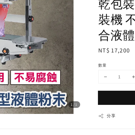
乾包裝
裝機 
合液體粉
Regular
NT$ 17,200
price
數量
1
/1
分享