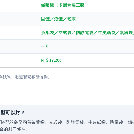
鐵噴漆（多層烤漆工藝）
固體／液體／粉末
茶葉袋／立式袋／防靜電袋／牛皮紙袋／陰陽袋
一年
NT$ 17,200
庫存狀態，歡迎聯繫客服洽詢。
袋型可以封？
容物，可搭配的袋型涵蓋茶葉袋、立式袋、防靜電袋、牛皮紙袋、陰陽袋、
適合的封口條件。