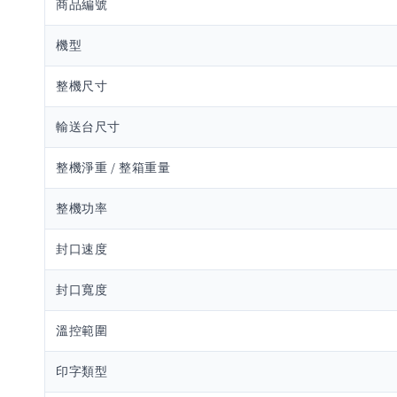
商品編號
機型
整機尺寸
輸送台尺寸
整機淨重 / 整箱重量
整機功率
封口速度
封口寬度
溫控範圍
印字類型