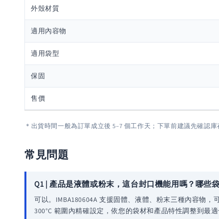
外殼材質
適用內容物
適用袋型
保固
售價
＊出貨時間一般為訂單成立後 5–7 個工作天；下單前建議先確認
常見問題
Q1 | 產品是液體或粉末，這台封口機能用嗎？哪些
可以。IMBA180604A 支援固體、液體、粉末三種內
300°C 範圍內精確設定，依您的袋材和產品特性調整到最