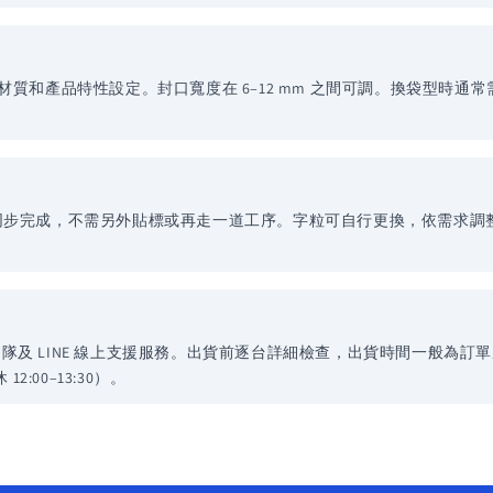
？
厚度、材質和產品特性設定。封口寬度在 6–12 mm 之間可調。換袋型
口與印字同步完成，不需另外貼標或再走一道工序。字粒可自行更換，依需
INE 線上支援服務。出貨前逐台詳細檢查，出貨時間一般為訂單成立後 5–
12:00–13:30）。