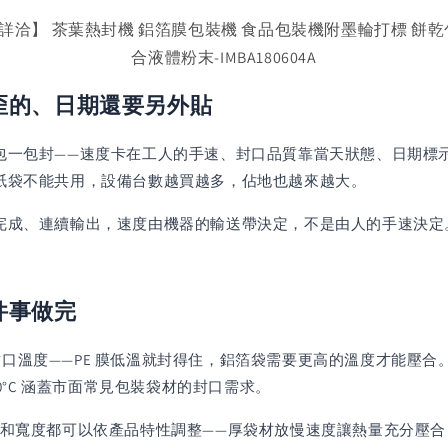
期【詳洽】 茶葉熱封機 鋁箔膜包裝機 食品包裝機附墨輪打標 餅乾
合液體粉末-IMBA180604A
歪的、日期還要另外貼
包一包封——速度卡在工人的手速、封口品質靠當天狀態、日期標
紙袋不能共用，設備台數越買越多，佔地也越來越大。
、連續輸出，速度由機器的輸送帶決定，不是由人的手速決定。IMB
件事做完
口溫度——PE 膜低溫就封得住，鋁箔袋需要更高的溫度才能壓
0°C 涵蓋市面常見包裝袋材的封口需求。
和寬度都可以依產品特性調整——厚袋材放慢速度讓熱量充分壓合，薄