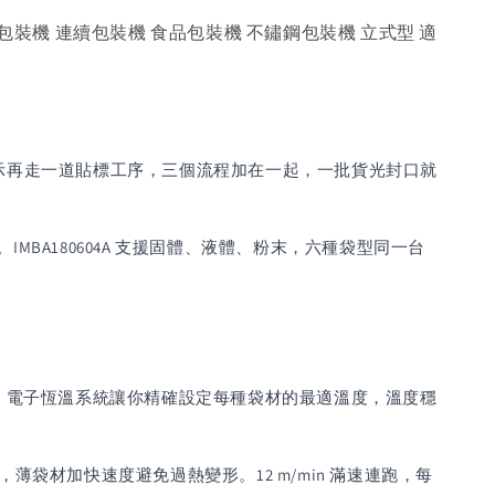
包裝機 連續包裝機 食品包裝機 不鏽鋼包裝機 立式型 適
示再走一道貼標工序，三個流程加在一起，一批貨光封口就
A180604A 支援固體、液體、粉末，六種袋型同一台
合。電子恆溫系統讓你精確設定每種袋材的最適溫度，溫度穩
袋材加快速度避免過熱變形。12 m/min 滿速連跑，每