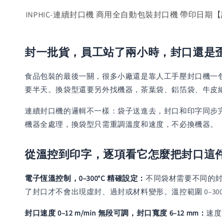
INPHIC-連續封口機 商用全自動包裝封口機 帶印日
封一批貨，員工站了兩小時，封口還是
食品包裝的最後一關，很多小廠還是靠人工手壓封口機一
要半天。換袋型還要另外找機器，茶葉袋、鋁箔袋、牛皮
連續封口機的邏輯不一樣：袋子送進去，封口和印字同步完成
機器全處理，換袋型只需重調溫度和速度，不必換機器。
從溫控到印字，逐項看它怎麼把封口這
電子恆溫控制，0–300°C 精確設定：
不同袋材需要不同的封
了封口才不會出現虛封、過封或材料變形。溫控範圍 0–30
封口速度 0–12 m/min 無段可調，封口寬度 6–12 mm：
速度