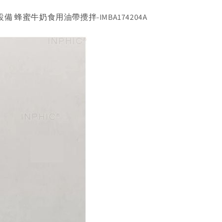
 蜂蜜牛奶食用油帶攪拌-IMBA174204A