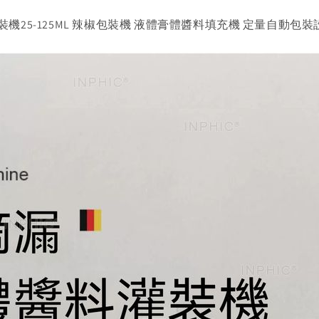
裝機25-125ML 辣椒包裝機 液體膏體醬料填充機 定量自動包裝設備