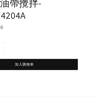
油帶攪拌-
74204A
00
加入購物車