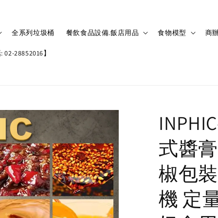
全系列垃圾桶
餐飲食品設備.飯店用品
食物模型
商辦
02-28852016】
INPH
式醬膏液
椒包裝
機 定