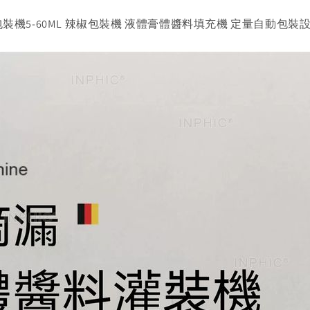
包裝機5-60ML 辣椒包裝機 液體膏體醬料填充機 定量自動包裝設備 