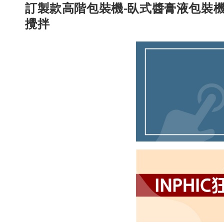
訂製款高階包裝機-臥式醬膏液包裝機5
攪拌