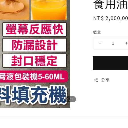
食用油帶
Regular
NT$ 2,000,0
price
數量
分享
1
/1