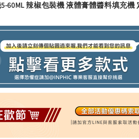
-60ML 辣椒包裝機 液體膏體醬料填充