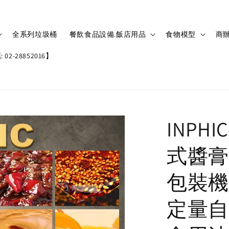
全系列垃圾桶
餐飲食品設備.飯店用品
食物模型
商辦
02-28852016】
INPH
式醬膏
包裝機
定量自