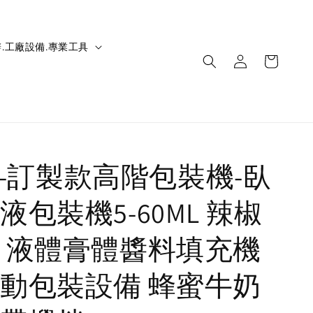
.工廠設備.專業工具
IC-訂製款高階包裝機-臥
液包裝機5-60ML 辣椒
 液體膏體醬料填充機
動包裝設備 蜂蜜牛奶