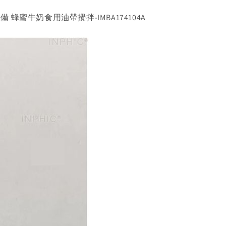
蜂蜜牛奶食用油帶攪拌-IMBA174104A