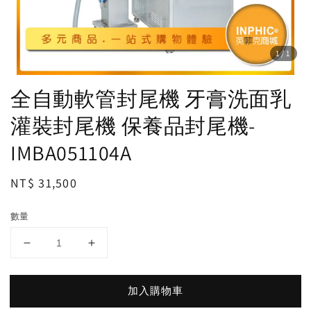
1
/1
全自動軟管封尾機 牙膏洗面乳
灌裝封尾機 保養品封尾機-
IMBA051104A
Regular
NT$ 31,500
price
數量
加入購物車