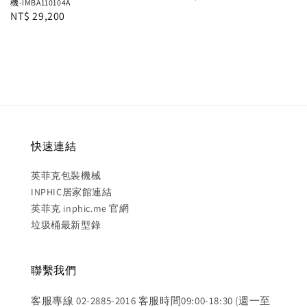
機-IMBA110104A
price
Regular
NT$ 29,200
price
快速連結
英菲克包裝機械
INPHIC居家館連結
英菲克 inphic.me 官網
垃圾桶最新型錄
聯繫我們
客服專線 02-2885-2016 客服時間09:00-18:30 (週一至