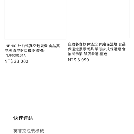
自助餐食物保溫燈 伸縮保溫燈 食品
INPHIC-外抽式真空包裝機 食品真
保溫燈展示餐具 單頭掛式保溫燈 食
空機 真空封口機 封裝機-
物展示架 飯店餐廳-藍色
INJF0301S4A
Regular
NT$ 3,090
Regular
NT$ 33,000
price
price
快速連結
英菲克包裝機械