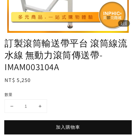
1
/1
訂製滾筒輸送帶平台 滾筒線流
水線 無動力滾筒傳送帶-
IMAM003104A
Regular
NT$ 5,250
price
數量
加入購物車