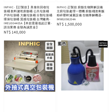
INPHIC-【訂製款】美食街回收垃
INPHIC-訂製款 廚餘生物降解設備
圾桶 飲料濾乾廚餘桶 公共垃圾桶
主廚垃圾處理一體機 廚餘殘渣剩飯
戶外垃圾桶 大廳垃圾桶 分類垃圾桶
粉碎壓榨減量設備 生物降解機器-
環保垃圾桶 質感垃圾桶 台灣廠商-
IMWG098204A
IMEU004405A【本款需最低起訂量-
Regular
NT$ 1,500,000
請洽業務 金額為誠意金】
price
Regular
NT$ 140,000
price