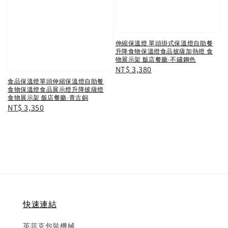
伸縮保溫燈 單頭掛式保溫燈自助餐
升降食物保溫燈食品披薩加熱燈 食
物展示架 飯店餐廳-不鏽鋼色
Regular
NT$ 3,380
price
食品保溫燈單頭伸縮保溫燈自助餐
食物保溫燈食品展示燈升降披薩燈
食物展示架 飯店餐廳-青古銅
Regular
NT$ 3,350
price
快速連結
英菲克包裝機械