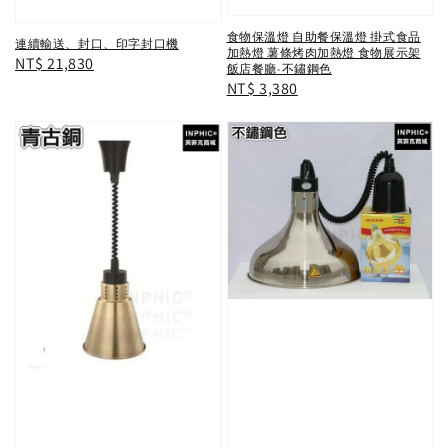
食物保溫燈 自助餐保溫燈 掛式食品
連續輸送、封口、印字封口機
加熱燈 薯條烤肉加熱燈 食物展示架
Regular
NT$ 21,830
飯店餐廳-不鏽鋼色
price
Regular
NT$ 3,380
price