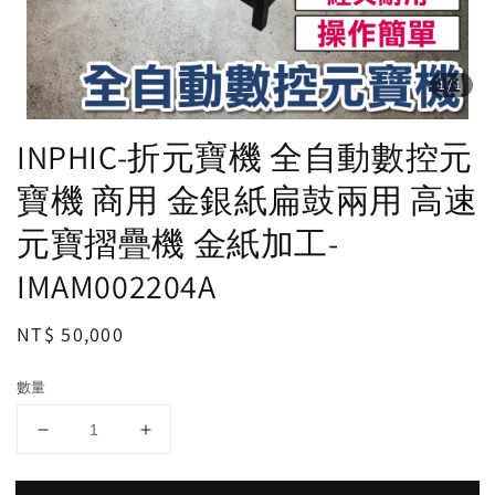
1
/1
INPHIC-折元寶機 全自動數控元
寶機 商用 金銀紙扁鼓兩用 高速
元寶摺疊機 金紙加工-
IMAM002204A
Regular
NT$ 50,000
price
數量