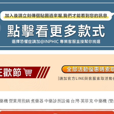
藥機 營業用煎鍋 煮藥器 中藥診所設備 台灣-英菲克 中藥機 (雙缸13L