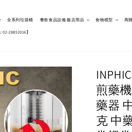
全系列垃圾桶
餐飲食品設備.飯店用品
食物模型
商辦
02-28852016】
INPH
煎藥機
藥器 
克 中藥