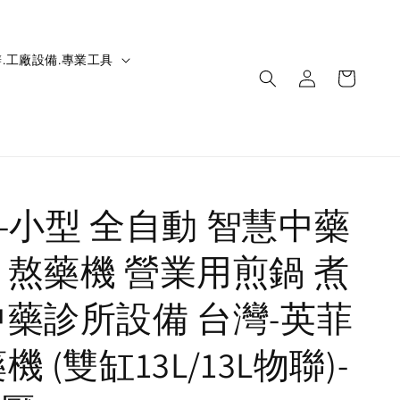
.工廠設備.專業工具
IC-小型 全自動 智慧中藥
 熬藥機 營業用煎鍋 煮
中藥診所設備 台灣-英菲
機 (雙缸13L/13L物聯)-