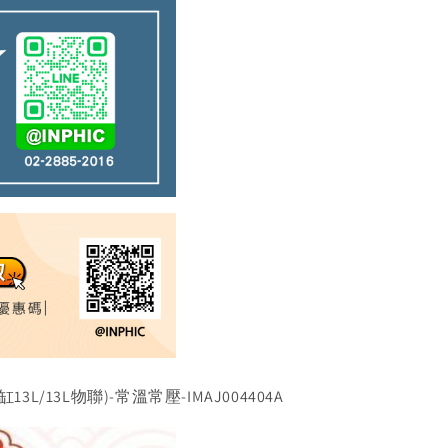
/13L物聯)-常溫常壓-IMAJ004404A