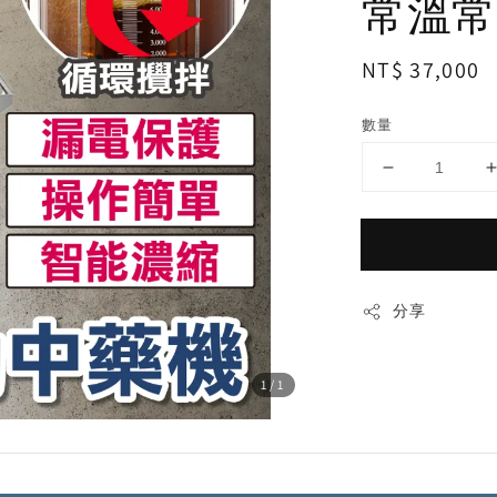
常溫常壓
Regular
NT$ 37,000
price
數量
分享
1
/1