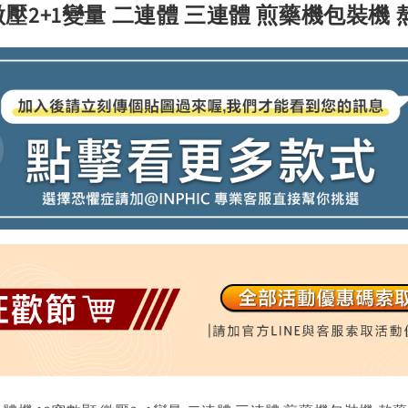
壓2+1變量 二連體 三連體 煎藥機包裝機