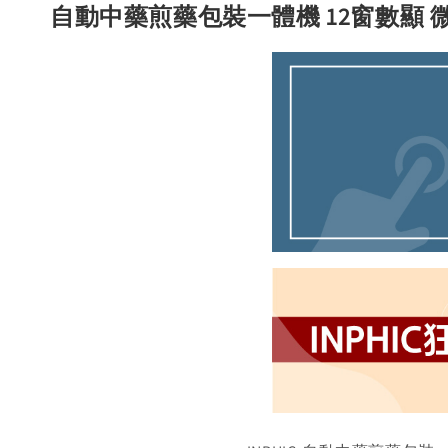
自動中藥煎藥包裝一體機 12窗數顯 微