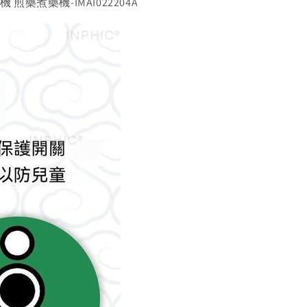
煎藥煮藥機-IMAI022204A