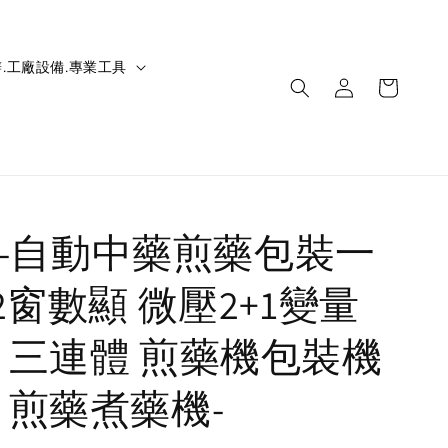
.工廠設備.專業工具
HIC-自動中藥煎藥包裝一
2窗數顯 微壓2+1變量
 三連體 煎藥機包裝機
 煎藥煮藥機-