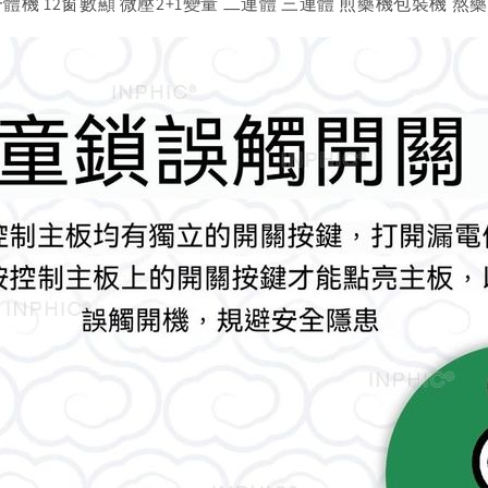
體機 12窗數顯 微壓2+1變量 二連體 三連體 煎藥機包裝機 熬藥機 