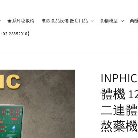
全系列垃圾桶
餐飲食品設備.飯店用品
食物模型
商辦
02-28852016】
INP
體機 1
二連體
熬藥機