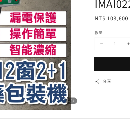
IMAI02
Regular
NT$ 103,600
price
數量
分享
1
/1