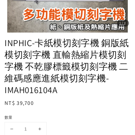
1
/2
INPHIC-卡紙模切刻字機 銅版紙
模切刻字機 直輸熱縮片模切刻
字機 不乾膠標籤模切刻字機 二
維碼感應進紙模切刻字機-
IMAH016104A
Regular
NT$ 39,700
price
數量