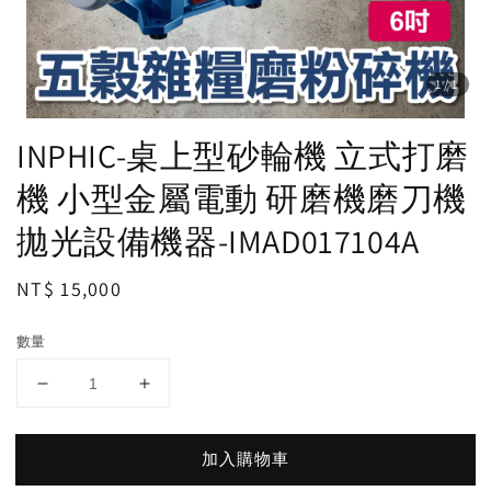
1
/1
INPHIC-桌上型砂輪機 立式打磨
機 小型金屬電動 研磨機磨刀機
拋光設備機器-IMAD017104A
Regular
NT$ 15,000
price
數量
加入購物車