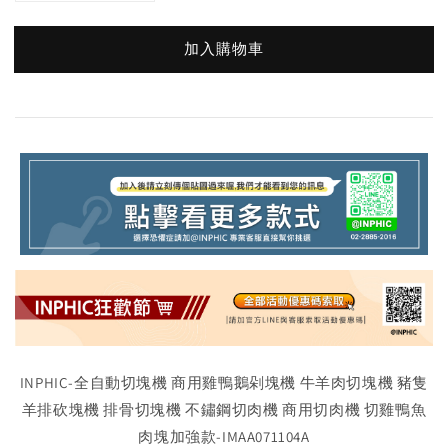
加入購物車
INPHIC-全自動切塊機 商用雞鴨鵝剁塊機 牛羊肉切塊機 豬隻
羊排砍塊機 排骨切塊機 不鏽鋼切肉機 商用切肉機 切雞鴨魚
肉塊加強款-IMAA071104A