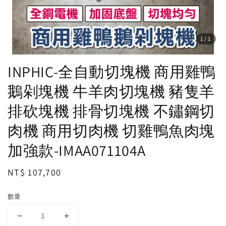
1
/1
INPHIC-全自動切塊機 商用雞鴨
鵝剁塊機 牛羊肉切塊機 豬隻羊
排砍塊機 排骨切塊機 不鏽鋼切
肉機 商用切肉機 切雞鴨魚肉塊
加強款-IMAA071104A
Regular
NT$ 107,700
price
數量