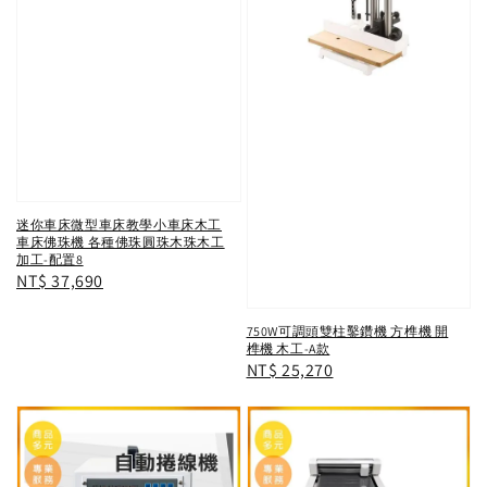
迷你車床微型車床教學小車床木工
車床佛珠機 各種佛珠圓珠木珠木工
加工-配置8
Regular
NT$ 37,690
price
750W可調頭雙柱鑿鑽機 方榫機 開
榫機 木工-A款
Regular
NT$ 25,270
price