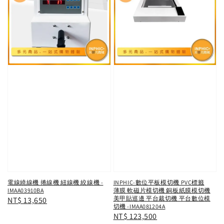
電線繞線機 捲線機 紐線機 絞線機 -
INPHIC-數位平板模切機 PVC標籤
IMAA03910BA
薄膜 軟磁片模切機 銅板紙膜模切機
美甲貼巡邊 平台裁切機 平台數位模
Regular
NT$ 13,650
切機 -IMAA081204A
price
Regular
NT$ 123,500