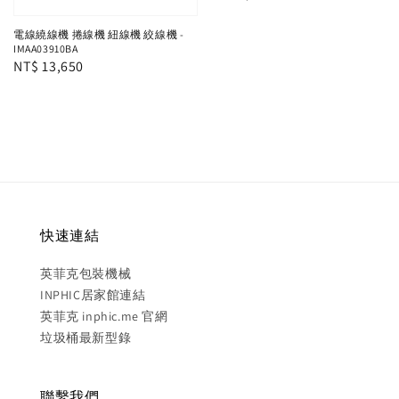
price
電線繞線機 捲線機 紐線機 絞線機 -
IMAA03910BA
Regular
NT$ 13,650
price
快速連結
英菲克包裝機械
INPHIC居家館連結
英菲克 inphic.me 官網
垃圾桶最新型錄
聯繫我們