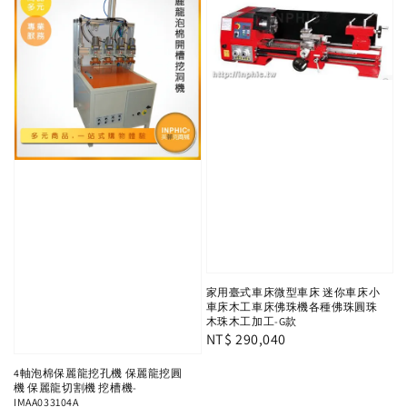
家用臺式車床微型車床 迷你車床小
車床木工車床佛珠機各種佛珠圓珠
木珠木工加工-G款
Regular
NT$ 290,040
price
4軸泡棉保麗龍挖孔機 保麗龍挖圓
機 保麗龍切割機 挖槽機-
IMAA033104A