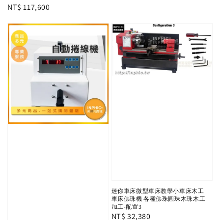
Regular
NT$ 117,600
price
迷你車床微型車床教學小車床木工
車床佛珠機 各種佛珠圓珠木珠木工
加工-配置3
Regular
NT$ 32,380