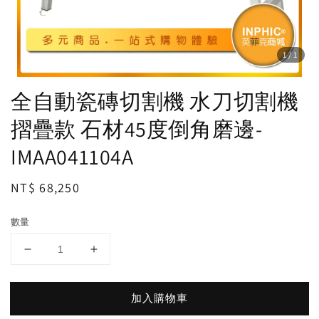
1
/1
全自動瓷磚切割機 水刀切割機
摺疊款 石材45度倒角磨邊-
IMAA041104A
Regular
NT$ 68,250
price
數量
加入購物車